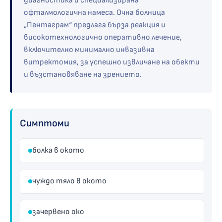
диагностика и специализирана
офталмологична намеса. Очна болница
„Пентаграм“ предлага бърза реакция и
високотехнологично оперативно лечение,
включително минимално инвазивна
витректомия, за успешно извличане на обекти
и възстановяване на зрението.
Симптоми
болка в окото
чуждо тяло в окото
зачервено око