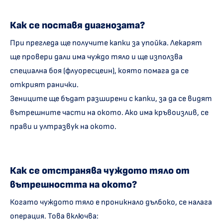
Как се поставя диагнозата?
При прегледа ще получите капки за упойка. Лекарят
ще провери дали има чуждо тяло и ще използва
специална боя (флуоресцеин), която помага да се
открият ранички.
Зениците ще бъдат разширени с капки, за да се видят
вътрешните части на окото. Ако има кръвоизлив, се
прави и ултразвук на окото.
Как се отстранява чуждото тяло от
вътрешността на окото?
Когато чуждото тяло е проникнало дълбоко, се налага
операция. Това включва: