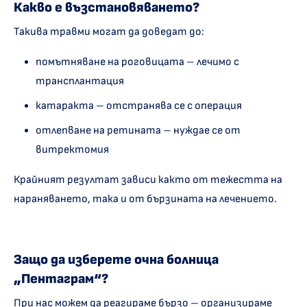
Какво е възстановяването?
Такива травми могат да доведат до:
помътняване на роговицата – лечимо с
трансплантация
катаракта – отстранява се с операция
отлепване на ретината – нуждае се от
витректомия
Крайният резултат зависи както от тежестта на
нараняването, така и от бързината на лечението.
Защо да изберете очна болница
„Пентаграм“?
При нас можем да реагираме бързо – организираме