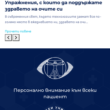
Упражнения, с които да поддържате
здравето на очите си
В съвременния свят, където технологиите заемат все по-
голямо място в ежедневието ни, здравето на очи...
Прочети повече
Персонално внимание към всеки
пациент