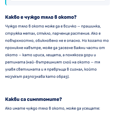
Какво е чуждо тяло в окото?
Чуждо тяло в окото може да е всичко – прашинка,
стружка метал, стъкло, парченце растение. Ако е
повърхностно, обикновено не е опасно. Но когато то
проникне навътре, може да засегне важни части от
окото – като ириса, лещата, а понякога дори и
ретината (най-вътрешният слой на окото – тя
улавя светлината и я превръща в сигнал, който
мозъкът разпознава като образ).
Какви са симптомите?
Ако имате чуждо тяло в окото, може да усещате: