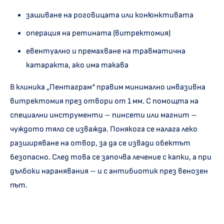
зашиване на роговицата или конюнктивата
операция на ретината (витректомия)
евентуално и премахване на травматична
катаракта, ако има такава
В клиника „Пентаграм“ правим минимално инвазивна
витректомия през отвори от 1 мм. С помощта на
специални инструменти – пинсети или магнит –
чуждото тяло се изважда. Понякога се налага леко
разширяване на отвор, за да се извади обектът
безопасно. След това се започва лечение с капки, а при
дълбоки наранявания – и с антибиотик през венозен
път.