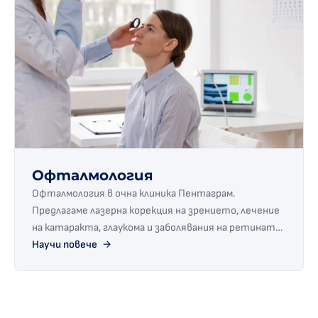
Офталмология
Офталмология в очна клиника Пентаграм.
Предлагаме лазерна корекция на зрението, лечение
на катаракта, глаукома и заболявания на ретината
в София. Запишете час сега!
Научи повече