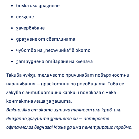
болка или дразнене
сълзене
зачервяване
дразнене от светлината
чувство на „песъчинка“ в окото
затруднено отваряне на клепача
Такива чужди тела често причиняват повърхностни
наранявания – драскотини по роговицата. Това се
лекува с антибиотични капки и понякога с мека
контактна леща за защита.
Важно: Ако от окото изтича течност или кръв, или
внезапно загубите зрението си – потърсете
офталмолог веднага! Може да има пенетрираща травма.