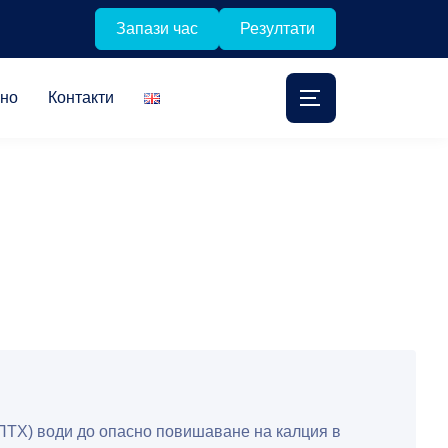
Запази час
Резултати
лно
Контакти
ПТХ) води до опасно повишаване на калция в