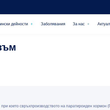
ински дейности
Заболявания
За нас
Актуа
зъм
при което свръхпроизводството на паратироиден хормон (