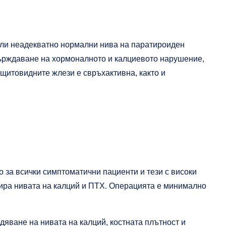
или неадекватно нормални нива на паратироиден
върждаване на хормоналното и калциевото нарушение,
ащитовидните жлези е свръхактивна, както и
о за всички симптоматични пациенти и тези с високи
зира нивата на калций и ПТХ. Операцията е минимално
дяване на нивата на калций, костната плътност и