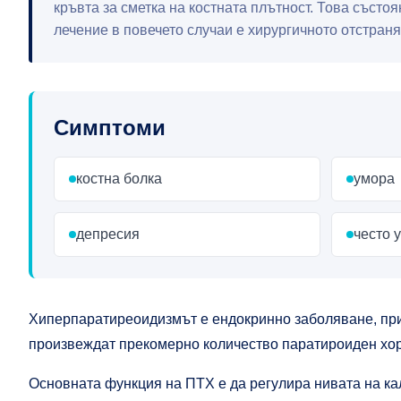
кръвта за сметка на костната плътност. Това състо
лечение в повечето случаи е хирургичното отстран
Симптоми
костна болка
умора
депресия
често 
Хиперпаратиреоидизмът е ендокринно заболяване, при
произвеждат прекомерно количество паратироиден хор
Основната функция на ПТХ е да регулира нивата на ка