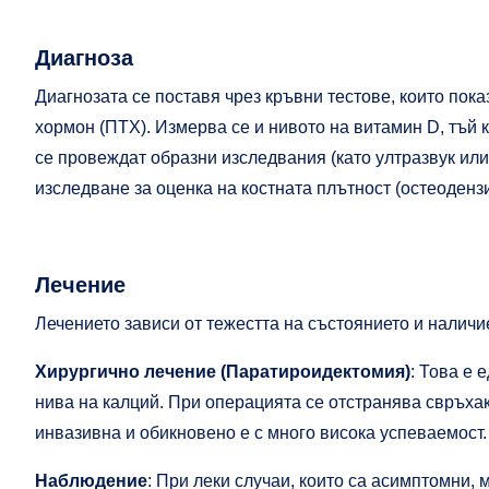
Диагноза
Диагнозата се поставя чрез кръвни тестове, които по
хормон (ПТХ). Измерва се и нивото на витамин D, тъй
се провеждат образни изследвания (като ултразвук или 
изследване за оценка на костната плътност (остеоденз
Лечение
Лечението зависи от тежестта на състоянието и наличи
Хирургично лечение (Паратироидектомия)
: Това е 
нива на калций. При операцията се отстранява свръха
инвазивна и обикновено е с много висока успеваемост.
Наблюдение
: При леки случаи, които са асимптомни,