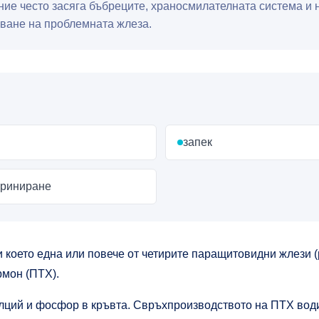
яние често засяга бъбреците, храносмилателната система и
яване на проблемната жлеза.
запек
уриниране
 което една или повече от четирите паращитовидни жлези 
мон (ПТХ).
лций и фосфор в кръвта. Свръхпроизводството на ПТХ води 