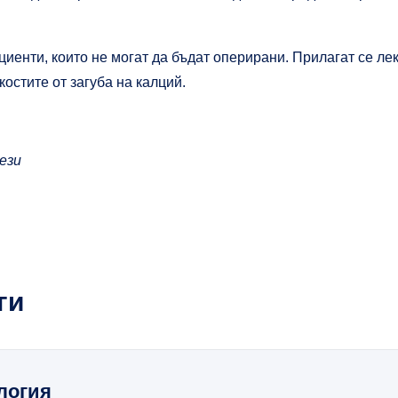
ациенти, които не могат да бъдат оперирани. Прилагат се ле
остите от загуба на калций.
ези
ги
логия