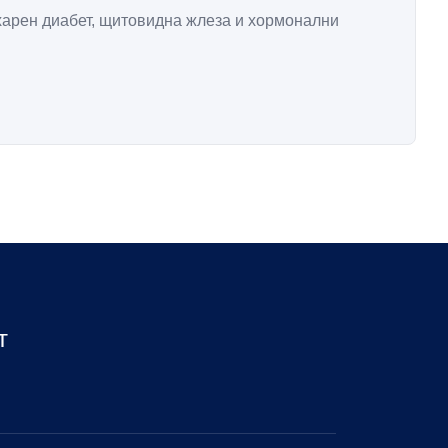
харен диабет, щитовидна жлеза и хормонални
т