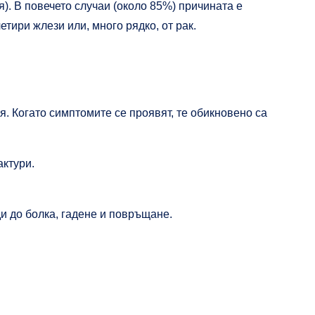
). В повечето случаи (около 85%) причината е
тири жлези или, много рядко, от рак.
. Когато симптомите се проявят, те обикновено са
актури.
и до болка, гадене и повръщане.