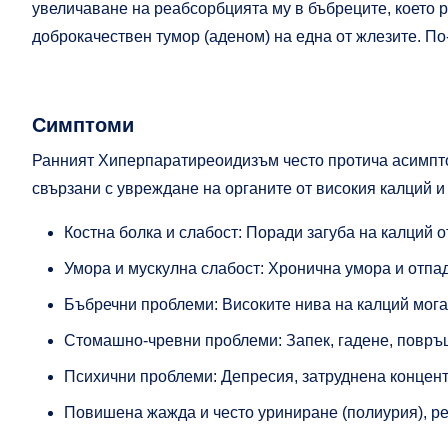
увеличаване на реабсорбцията му в бъбреците, което р
доброкачествен тумор (аденом) на една от жлезите. По-
Симптоми
Ранният Хиперпаратиреоидизъм често протича асимптом
свързани с увреждане на органите от високия калций и
Костна болка и слабост: Поради загуба на калций о
Умора и мускулна слабост: Хронична умора и отпад
Бъбречни проблеми: Високите нива на калций могат
Стомашно-чревни проблеми: Запек, гадене, повръ
Психични проблеми: Депресия, затруднена концен
Повишена жажда и често уриниране (полиурия), ре