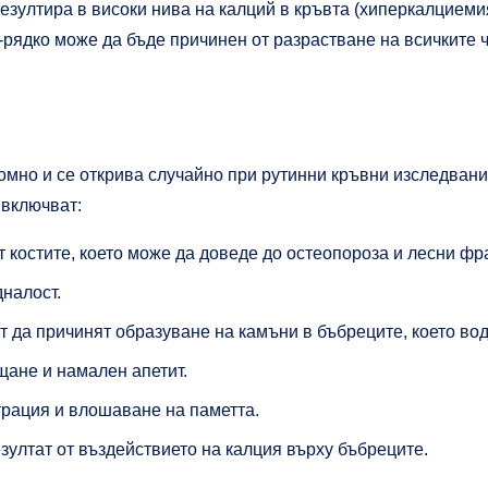
езултира в високи нива на калций в кръвта (хиперкалциемия
рядко може да бъде причинен от разрастване на всичките че
но и се открива случайно при рутинни кръвни изследвания
 включват:
т костите, което може да доведе до остеопороза и лесни фр
налост.
 да причинят образуване на камъни в бъбреците, което вод
щане и намален апетит.
трация и влошаване на паметта.
зултат от въздействието на калция върху бъбреците.