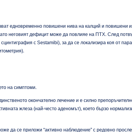
казват едновременно повишени нива на калций и повишени 
 като неговият дефицит може да повлияе на ПТХ. След пот
сцинтиграфия с Sestamibi), за да се локализира коя от пар
итометрия).
ето на симптоми.
единственото окончателно лечение и е силно препоръчителн
ктивната жлеза (най-често аденомът), което бързо нормали
 може да се приложи “активно наблюдение” с редовно просле