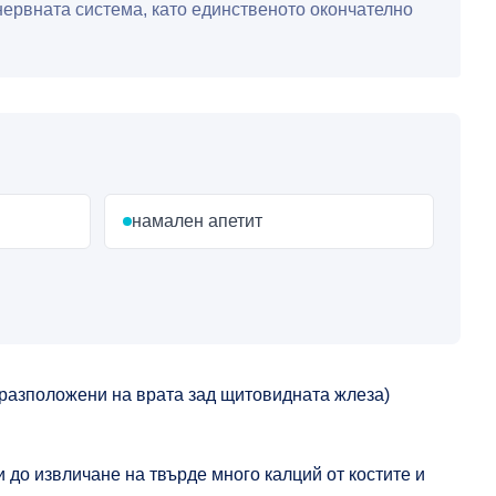
 нервната система, като единственото окончателно
намален апетит
(разположени на врата зад щитовидната жлеза)
до извличане на твърде много калций от костите и