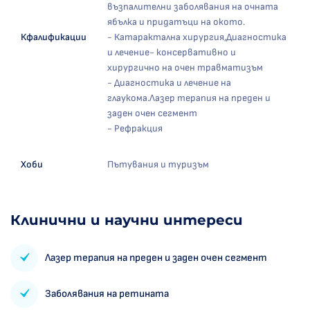
възпалителни заболявания на очната
ябълка и придатъци на окото.
Кфалификации
- Катарактална хирургия,Диагностика
и лечение- консервативно и
хирургично на очен травматизъм
- Диагностика и лечение на
глаукома.Лазер терапия на преден и
заден очен сегмент
- Рефракция
Хоби
Пътувания и туризъм
Клинични и научни интереси
Лазер терапия на преден и заден очен сегмент
Заболявания на ретината