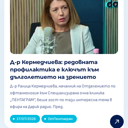
Д-р Кермедчиева: редовната
профилактика е ключът към
дълголетието на зрението
Д-р Ралица Кермедчиева, началник на Отделението по
офталмология към Специализирана очна клиника
„ПЕНТАГРАМ“, беше гост по тази интересна тема в
ефира на Дарик радио. Пред.
17/07/2026
От
Пентаграм