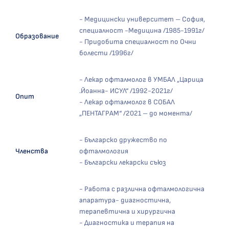
- Медицински университет – София,
специалност -Медицина /1985-1991г/
Образование
- Придобита специалност по Очни
болести /1996г/
- Лекар офталмолог в УМБАЛ „Царица
.Йоанна- ИСУЛ“ /1992-2021г/
Опит
- Лекар офталмолог в СОБАЛ
„ПЕНТАГРАМ“ /2021 – до момента/
- Българско дружество по
Членства
офталмология
- Български лекарски съюз
- Работа с различна офталмологична
апаратура- диагностична,
терапевтична и хирургична
- Диагностика и терапия на