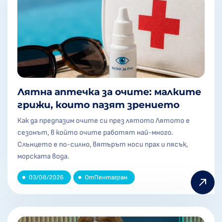
Лятна аптечка за очите: малките
грижи, които пазят зрението
Как да предпазим очите си през лятото Лятото е
сезонът, в който очите работят най-много.
Слънцето е по-силно, вятърът носи прах и пясък,
морската вода.
03/08/2026
От
Пентаграм