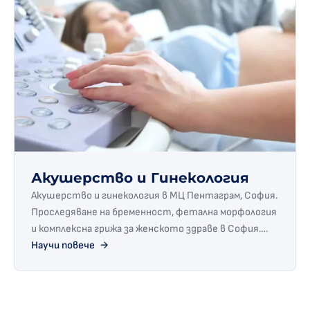
Акушерство и Гинекология
Акушерство и гинекология в МЦ Пентаграм, София.
Проследяване на бременност, фетална морфология
и комплексна грижа за женското здраве в София.
Запишете час при нашите специалисти.
Научи повече