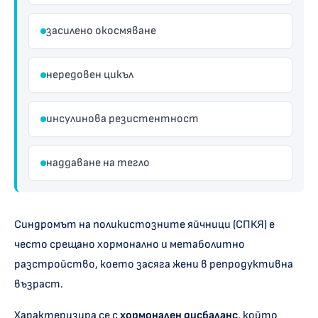
засилено окосмяване
нередовен цикъл
инсулинова резистентност
наддаване на тегло
Синдромът на поликистозните яйчници (СПКЯ) е
често срещано хормонално и метаболитно
разстройство, което засяга жени в репродуктивна
възраст.
Характеризира се с
хормонален дисбаланс
, който