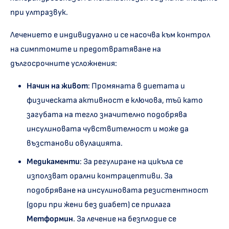
при ултразвук.
Лечението е индивидуално и се насочва към контрол
на симптомите и предотвратяване на
дългосрочните усложнения:
Начин на живот
: Промяната в диетата и
физическата активност е ключова, тъй като
загубата на тегло значително подобрява
инсулиновата чувствителност и може да
възстанови овулацията.
Медикаменти
: За регулиране на цикъла се
използват орални контрацептиви. За
подобряване на инсулиновата резистентност
(дори при жени без диабет) се прилага
Метформин
. За лечение на безплодие се