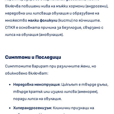
включва повишени нива на мъжки хормони (андрогени),
нередовна или липсваща овулация и образуване на
множество
малки
фоликули
(кисти) по яйчниците.
СПКЯ е основната причина за безплодие, свързано с
липса на овулация (ановулация).
Симптоми и Последици
Симптомите варират при различните жени, но
обикновено включват:
Нередовна менструация
: Цикълът е твърде дълъг,
твърде кратък или изцяло липсва (аменорея),
поради липса на овулация.
Хиперандрогенизъм
: Клинични признаци на