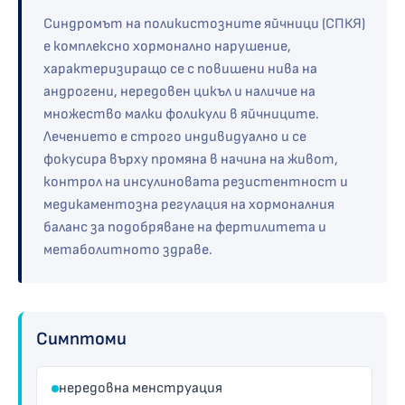
Синдромът на поликистозните яйчници (СПКЯ)
е комплексно хормонално нарушение,
характеризиращо се с повишени нива на
андрогени, нередовен цикъл и наличие на
множество малки фоликули в яйчниците.
Лечението е строго индивидуално и се
фокусира върху промяна в начина на живот,
контрол на инсулиновата резистентност и
медикаментозна регулация на хормоналния
баланс за подобряване на фертилитета и
метаболитното здраве.
Симптоми
нередовна менструация