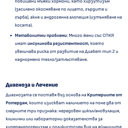
повишени мъжки хормони, като хирзутизъм
(засилено окосмяване по лицето, гърдите и
гърба), акне и андрогенна алопеция (изтъняване на
косата).
Метаболитни
проблеми
: Много жени със СПКЯ
имат
инсулинова резистентност
, което
увеличава риска от развитие на Диабет тип 2 и
наднормено тегло/затлъстяване.
Диагноза и Лечение
Диагнозата се поставя въз основа на
Критериите от
Ротердам
, които изискват наличието на поне два от
следните три признака: нередовен цикъл/ановулация,
клинични или лабораторни доказателства за
хиперандрогенизъм и поликистозен вид на яйчниците