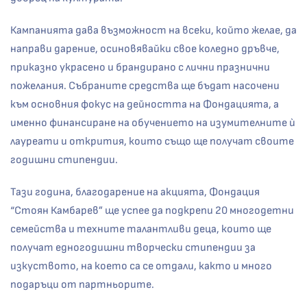
Кампанията дава възможност на всеки, който желае, да
направи дарение, осиновявайки свое коледно дръвче,
приказно украсено и брандирано с лични празнични
пожелания. Събраните средства ще бъдат насочени
към основния фокус на дейността на Фондацията, а
именно финансиране на обучението на изумителните ѝ
лауреати и открития, които също ще получат своите
годишни стипендии.
Тази година, благодарение на акцията, Фондация
“Стоян Камбарев” ще успее да подкрепи 20 многодетни
семейства и техните талантливи деца, които ще
получат едногодишни творчески стипендии за
изкуството, на което са се отдали, както и много
подаръци от партньорите.