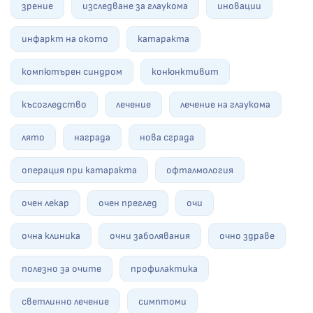
зрение
изследване за глаукома
иновации
инфаркт на окото
катаракта
компютърен синдром
конюнктивит
късогледство
лечение
лечение на глаукома
лято
награда
нова сграда
операция при катаракта
офталмология
очен лекар
очен преглед
очи
очна клиника
очни заболявания
очно здраве
полезно за очите
профилактика
светлинно лечение
симптоми