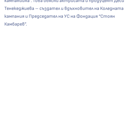
кампанийна“. Това обясни актрисата и продуцент Деси
Тенекеджиева – създател и вдъхновител на Коледната
кампания и Председател на УС на Фондация “Стоян
Камбарев”.