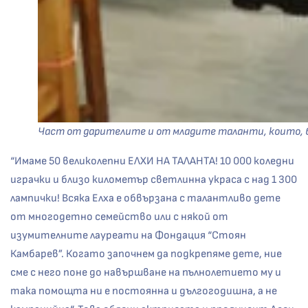
Част от дарителите и от младите таланти, които, бл
“Имаме 50 великолепни ЕЛХИ НА ТАЛАНТА! 10 000 коледни
играчки и близо километър светлинна украса с над 1 300
лампички! Всяка Елха е обвързана с талантливо дете
от многодетно семейство или с някой от
изумителните лауреати на Фондация “Стоян
Камбарев”. Когато започнем да подкрепяме дете, ние
сме с него поне до навършване на пълнолетието му и
така помощта ни е постоянна и дългогодишна, а не