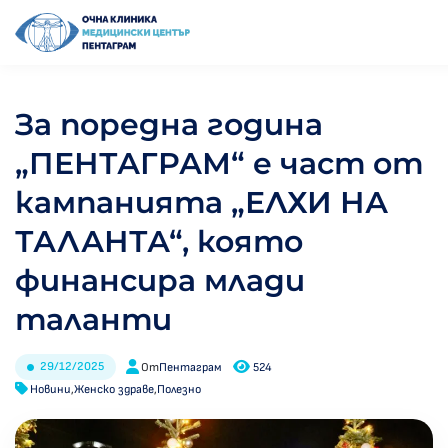
За поредна година
„ПЕНТАГРАМ“ е част от
кампанията „ЕЛХИ НА
ТАЛАНТА“, която
финансира млади
таланти
29/12/2025
От
Пентаграм
524
Новини
,
Женско здраве
,
Полезно