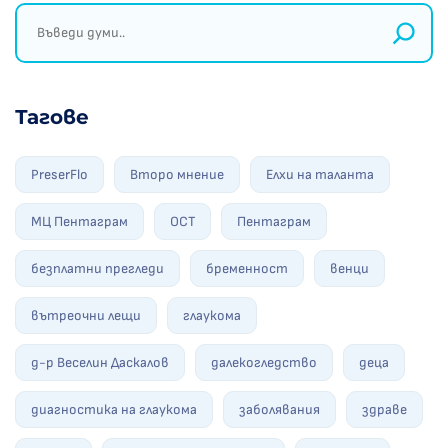
Тагове
PreserFlo
Второ мнение
Елхи на таланта
МЦ Пентаграм
ОСТ
Пентаграм
безплатни прегледи
бременност
венци
вътреочни лещи
глаукома
д-р Веселин Даскалов
далекогледство
деца
диагностика на глаукома
заболявания
здраве