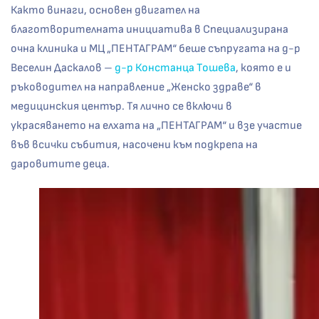
Както винаги, основен двигател на
благотворителната инициатива в Специализирана
очна клиника и МЦ „ПЕНТАГРАМ“ беше съпругата на д-р
Веселин Даскалов –
д-р Констанца Тошева
, която е и
ръководител на направление „Женско здраве“ в
медицинския център. Тя лично се включи в
украсяването на елхата на „ПЕНТАГРАМ“ и взе участие
във всички събития, насочени към подкрепа на
даровитите деца.