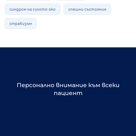
синдром на сухото око
спешни състояния
страбизъм
Персонално внимание към всеки
пациент