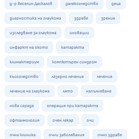
д-р Веселин Даскалов
далекогледство
деца
диагностика на глаукома
здраве
зрение
изследване за глаукома
иновации
инфаркт на окото
катаракта
климактериум
компютърен синдром
късогледство
лазерно лечение
лечение
лечение на глаукома
лято
напълняване
нова сграда
операция при катаракта
офталмология
очен лекар
очи
очна клиника
очни заболявания
очно здраве