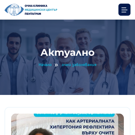
Актуално
Начало
очни заболявания