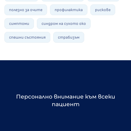
полезно за очите
профилактика
рискове
симптоми
синдром на сухото око
спешни състояния
страбизъм
Персонално внимание към всеки
пациент