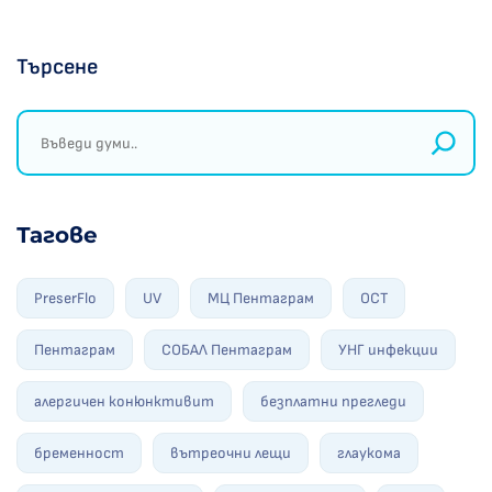
Търсене
Тагове
PreserFlo
UV
МЦ Пентаграм
ОСТ
Пентаграм
СОБАЛ Пентаграм
УНГ инфекции
алергичен конюнктивит
безплатни прегледи
бременност
вътреочни лещи
глаукома