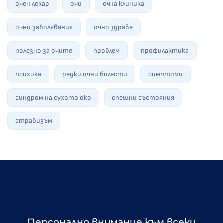
очен лекар
очи
очна клиника
очни заболявания
очно здраве
полезно за очите
проблем
профилактика
психика
редки очни болести
симптоми
синдром на сухото око
спешни състояния
страбизъм
Персонално внимание към всеки