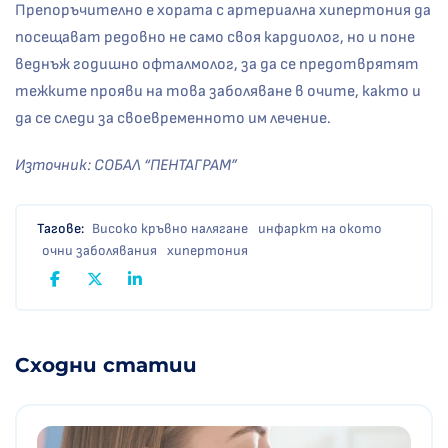
Препоръчително е хората с артериална хипертония да
посещават редовно не само своя кардиолог, но и поне
веднъж годишно офталмолог, за да се предотврятят
тежките прояви на това заболяване в очите, както и
да се следи за своевременното им лечение.
Източник: СОБАЛ “ПЕНТАГРАМ”
Тагове:
Високо кръвно налягане
инфаркт на окото
очни заболявания
хипертония
Сходни статии