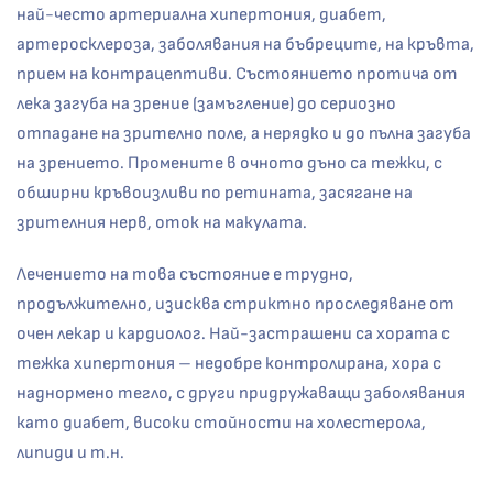
най-често артериална хипертония, диабет,
артеросклероза, заболявания на бъбреците, на кръвта,
прием на контрацептиви. Състоянието протича от
лека загуба на зрение (замъгление) до сериозно
отпадане на зрително поле, а нерядко и до пълна загуба
на зрението. Промените в очното дъно са тежки, с
обширни кръвоизливи по ретината, засягане на
зрителния нерв, оток на макулата.
Лечението на това състояние е трудно,
продължително, изисква стриктно проследяване от
очен лекар и кардиолог. Най-застрашени са хората с
тежка хипертония – недобре контролирана, хора с
наднормено тегло, с други придружаващи заболявания
като диабет, високи стойности на холестерола,
липиди и т.н.