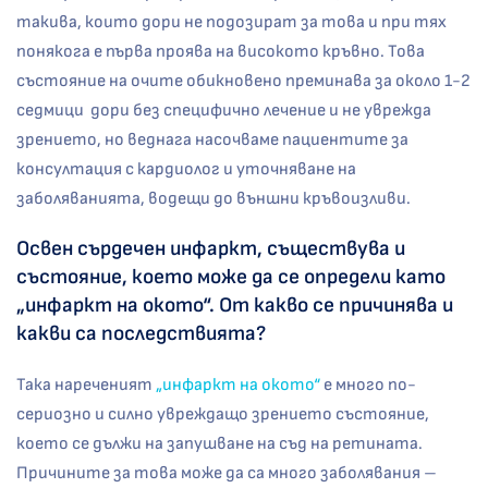
такива, които дори не подозират за това и при тях
понякога е първа проява на високото кръвно. Това
състояние на очите обикновено преминава за около 1-2
седмици дори без специфично лечение и не уврежда
зрението, но веднага насочваме пациентите за
консултация с кардиолог и уточняване на
заболяванията, водещи до външни кръвоизливи.
Освен сърдечен инфаркт, съществува и
състояние, което може да се определи като
„инфаркт на окото“. От какво се причинява и
какви са последствията?
Така нареченият
„инфаркт на окото“
е много по-
сериозно и силно увреждащо зрението състояние,
което се дължи на запушване на съд на ретината.
Причините за това може да са много заболявания –