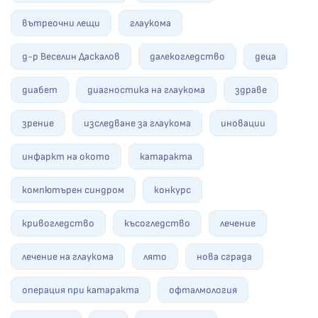
вътреочни лещи
глаукома
д-р Веселин Даскалов
далекогледство
деца
диабет
диагностика на глаукома
здраве
зрение
изследване за глаукома
иновации
инфаркт на окото
катаракта
компютърен синдром
конкурс
кривогледство
късогледство
лечение
лечение на глаукома
лято
нова сграда
операция при катаракта
офталмология