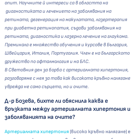
опит. Научните й интереси са в областта на
диагностиката и лечението на заболявания на
ретината, дегенерация на макулатата, лазертерапия
при диабетна ретинопатия, съдови заболявания на
ретината, диагностика и лазерно лечение на глаукома.
Преминала е множество обучения и курсове в България,
Швейцария, Италия, Португалия. Член е на Българското
дружество по офталмология и на БЛС.
В Световния ден за борба с артериалната хипертония,
разговаряме с нея за това как високото кръвно налягане
уврежда не само сърцето, но и очите.
Д-р Бозева, бихте ли обяснила каква е
връзката между артериалната хипертония и
заболяванията на очите?
Артериалната хипертония
(високо кръвно налягане) е