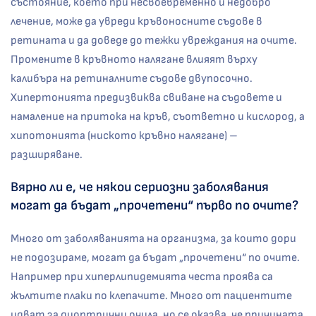
състояние, което при несвоевременно и недобро
лечение, може да увреди кръвоносните съдове в
ретината и да доведе до тежки увреждания на очите.
Промените в кръвното налягане влияят върху
калибъра на ретиналните съдове двупосочно.
Хипертонията предизвиква свиване на съдовете и
намаление на притока на кръв, съответно и кислород, а
хипотонията (ниското кръвно налягане) –
разширяване.
Вярно ли е, че някои сериозни заболявания
могат да бъдат „прочетени“ първо по очите?
Много от заболяванията на организма, за които дори
не подозираме, могат да бъдат „прочетени“ по очите.
Например при хиперлипидемията честа проява са
жълтите плаки по клепачите. Много от пациентите
идват за диоптрични очила, но се оказва, че причината