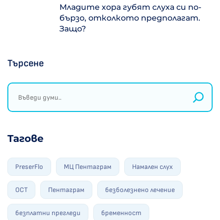
Младите хора губят слуха си по-
бързо, отколкото предполагат.
Защо?
Търсене
Тагове
PreserFlo
МЦ Пентаграм
Намален слух
ОСТ
Пентаграм
безболезнено лечение
безплатни прегледи
бременност