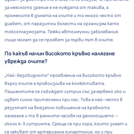
за неясното зрение е не нуждата от такива, а
промените в дъната на очите и то много често от
диабет, от паразитни болести на организма като
токсоплазмозата. Тежки автоимунни заболявания
също могат да се проявят за първи път в очите.
По какъв начин високото кръвно налягане
уврежда очите?
„Най-безобидното“ проявление на високото кръвно
върху очите е кръвоизлива на конюктивата.
Пациентите се събуждат сутрин със зачервено око и
идват силно притеснени при нас. Това е най-често в
резултат на внезапно повишение на кръвното
налягане и то в ранните часове на денонощието –
около 4-5 сутринта. Среща се при хора, които знаят и
се лекуват от артериална хипартония, но и при