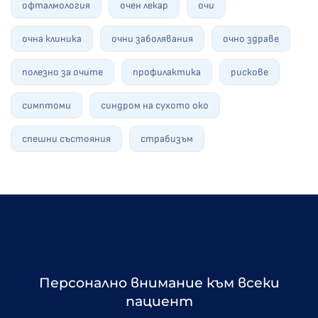
офталмология
очен лекар
очи
очна клиника
очни заболявания
очно здраве
полезно за очите
профилактика
рискове
симптоми
синдром на сухото око
спешни състояния
страбизъм
Персонално внимание към всеки
пациент