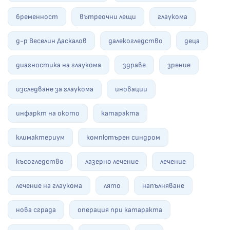
бременност
вътреочни лещи
глаукома
д-р Веселин Даскалов
далекогледство
деца
диагностика на глаукома
здраве
зрение
изследване за глаукома
иновации
инфаркт на окото
катаракта
климактериум
компютърен синдром
късогледство
лазерно лечение
лечение
лечение на глаукома
лято
напълняване
нова сграда
операция при катаракта