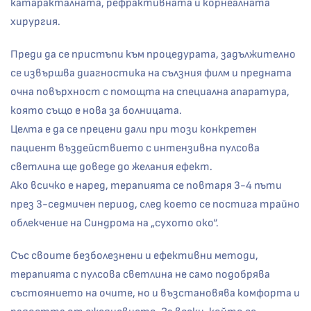
катаракталната, рефрактивната и корнеалната
хирургия.
Преди да се пристъпи към процедурата, задължително
се извършва диагностика на сълзния филм и предната
очна повърхност с помощта на специална апаратура,
която също е нова за болницата.
Целта е да се прецени дали при този конкретен
пациент въздействието с интензивна пулсова
светлина ще доведе до желания ефект.
Ако всичко е наред, терапията се повтаря 3-4 пъти
през 3-седмичен период, след което се постига трайно
облекчение на Синдрома на „сухото око“.
Със своите безболезнени и ефективни методи,
терапията с пулсова светлина не само подобрява
състоянието на очите, но и възстановява комфорта и