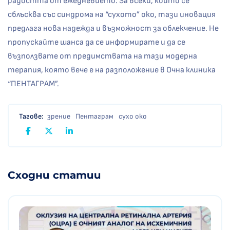
радостта от ежедневието. За всеки, който се
сблъсква със синдрома на “сухото” око, тази иновация
предлага нова надежда и възможност за облекчение. Не
пропускайте шанса да се информирате и да се
възползвате от предимствата на тази модерна
терапия, която вече е на разположение в Очна клиника
“ПЕНТАГРАМ”.
Тагове:
зрение
Пентаграм
сухо око
Сходни статии