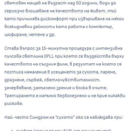
световен мащаб на възраст над 50 години, води до
сериозно влошаване на качеството на живот, тъй
като причинява дискомфорт при извършване на някои
всекидневни дейности като работа с компютър,
шофиране, четене и др.
Става въпрос за 15-минутна процедура с интензивна
пулсова светлина (IPL), при която се въздейства върху
качеството на сълзния филм, в резултат на което се
постига намаление в усещането за сухота, парене,
дразнене, сърбеж, светлочувствителност,
зачервяване, замъглено зрение и болка в очите.
Третирането е напълно безболезнено и не крие никакви
рискове.
Най-често Синдром на “сухото” око се наблюдава при: