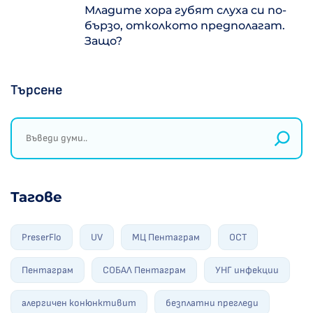
Младите хора губят слуха си по-
бързо, отколкото предполагат.
Защо?
Търсене
Тагове
PreserFlo
UV
МЦ Пентаграм
ОСТ
Пентаграм
СОБАЛ Пентаграм
УНГ инфекции
алергичен конюнктивит
безплатни прегледи