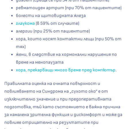
диабет (среща се при 54% от пациентите)
ревматоиден артрит (при 70% от пациентите)
болести на щитовидната жлеза
глаукома
(в 59% от случаите)
алергии (при 25% от пациентите)
хора, които носят контактни лещи (при 50% от
тях)
жени, в следствие на хормонални нарушения по
време на менопаузата
хора, прекарващи много време пред компютър
.
Правилната оценка на очната повърхност и
повлияването на Синдрома на „сухото око“ е от
изключително значение и при предоперативната
подготовка, тъй като състоянието е важна причина
за намалена зрителна функция и дискомфорт и може да
повлияе отрицателно на резултатите при