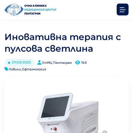
Иновативна терапия с
пулсова светлина
07/03/2025
От
МЦ Пентаграм
749
Новини
,
Офталмология