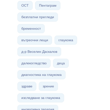
ОСТ
Пентаграм
безплатни прегледи
бременност
вътреочни лещи
глаукома
д-р Веселин Даскалов
далекогледство
деца
диагностика на глаукома
здраве
зрение
изследване за глаукома
иновативна терапия