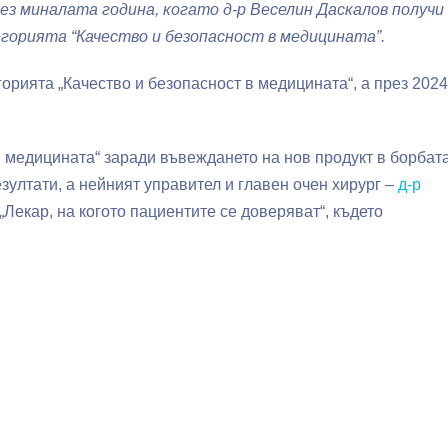
з миналата година, когато д-р Веселин Даскалов получи
орията “Качество и безопасност в медицината”.
орията „Качество и безопасност в медицината“, а през 2024 
в медицината“ заради въвеждането на нов продукт в борбат
езултати, а нейният управител и главен очен хирург –
д-р
„Лекар, на когото пациентите се доверяват“, където