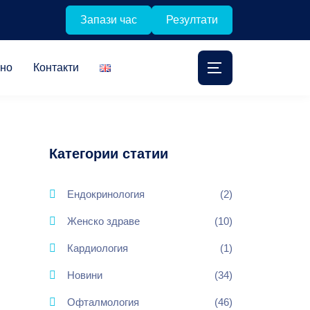
Запази час
Резултати
лно
Контакти
Категории статии
Ендокринология
(2)
Женско здраве
(10)
Кардиология
(1)
Новини
(34)
Офталмология
(46)