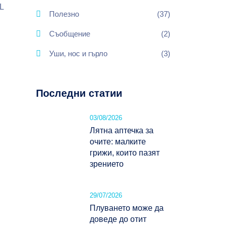
L
Полезно
(37)
Съобщение
(2)
Уши, нос и гърло
(3)
Последни статии
03/08/2026
Лятна аптечка за
очите: малките
грижи, които пазят
зрението
29/07/2026
Плуването може да
доведе до отит