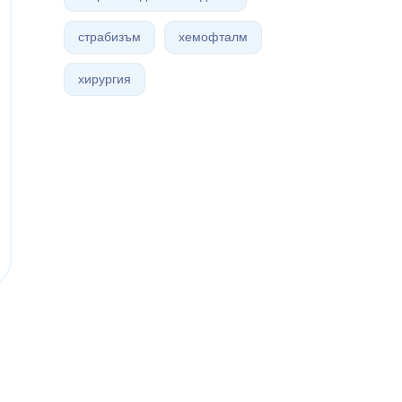
страбизъм
хемофталм
хирургия