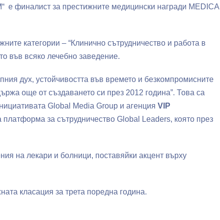
 е финалист за престижните медицински награди MEDICA
жните категории – “Клинично сътрудничество и работа в
ето във всяко лечебно заведение.
пния дух, устойчивостта във времето и безкомпромисните
ържа още от създаването си през 2012 година”. Това са
инициативата Global Media Group и агенция
VIP
 платформа за сътрудничество Global Leaders, която през
ия на лекари и болници, поставяйки акцент върху
та класация за трета поредна година.