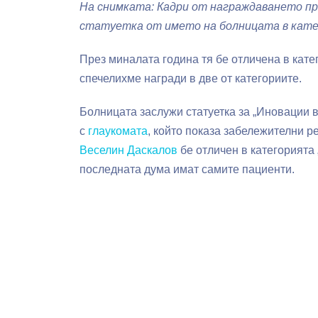
На снимката: Кадри от награждаването пре
статуетка от името на болницата в катег
През миналата година тя бе отличена в катег
спечелихме награди в две от категориите.
Болницата заслужи статуетка за „Иновации 
с
глаукомата
, който показа забележителни р
Веселин Даскалов
бе отличен в категорията 
последната дума имат самите пациенти.