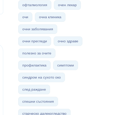
офталмология
очен лекар
очи
очна клиника
очни заболявания
очни прегледи
очно здраве
полезно за очите
профилактика
симптоми
синдром на сухото око
след раждане
спешни състояния
старческо далекогледство