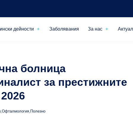
ински дейности
Заболявания
За нас
Актуа
чна болница
налист за престижните
2026
и
,
Офталмология
,
Полезно