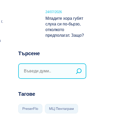
24/07/2026
Младите хора губят
г.
слуха си по-бързо,
отколкото
предполагат. Защо?
а
Търсене
Тагове
PreserFlo
МЦ Пентаграм