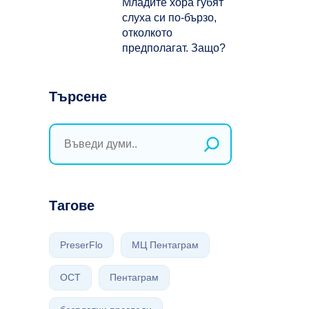
Младите хора губят
слуха си по-бързо,
отколкото
предполагат. Защо?
Търсене
Тагове
PreserFlo
МЦ Пентаграм
ОСТ
Пентаграм