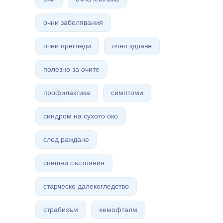
очни заболявания
очни прегледи
очно здраве
полезно за очите
профилактика
симптоми
синдром на сухото око
след раждане
спешни състояния
старческо далекогледство
страбизъм
хемофталм