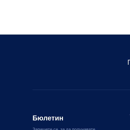
Бюлетин
Запишете се, за да получавате