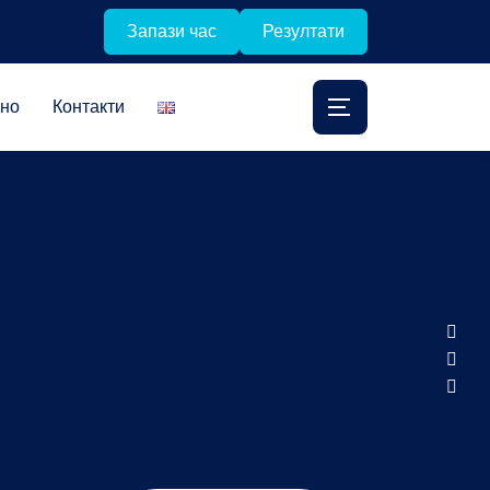
Запази час
Резултати
лно
Контакти