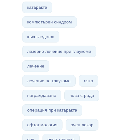
катаракта
компютърен синдром
късогледство
лазерно лечение при глаукома
лечение
лечение на глаукома
лято
награждаване
нова сграда
операция при катаракта
офталмология
очен лекар
очи
очна клиника