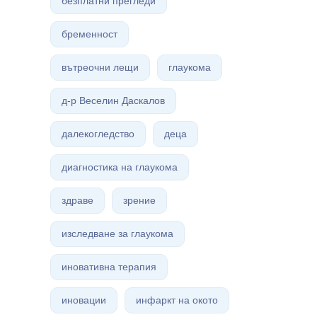
безплатни прегледи
бременност
вътреочни лещи
глаукома
д-р Веселин Даскалов
далекогледство
деца
диагностика на глаукома
здраве
зрение
изследване за глаукома
иновативна терапия
иновации
инфаркт на окото