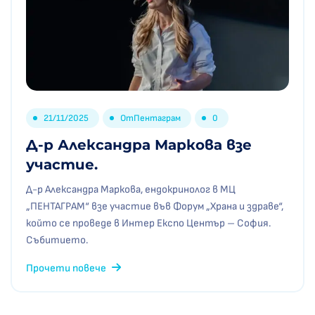
21/11/2025
От
Пентаграм
0
Д-р Александра Маркова взе
участие.
Д-р Александра Маркова, ендокринолог в МЦ
„ПЕНТАГРАМ“ взе участие във Форум „Храна и здраве“,
който се проведе в Интер Експо Център – София.
Събитието.
Прочети повече