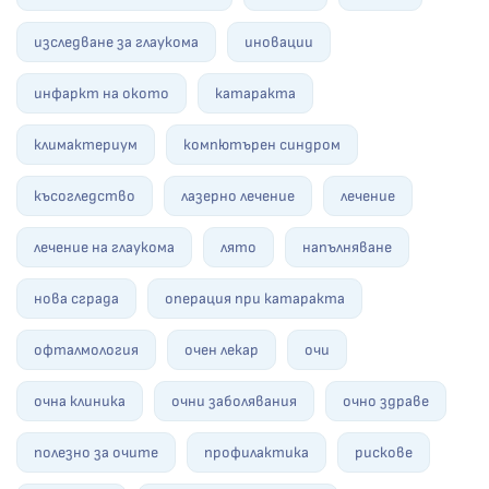
изследване за глаукома
иновации
инфаркт на окото
катаракта
климактериум
компютърен синдром
късогледство
лазерно лечение
лечение
лечение на глаукома
лято
напълняване
нова сграда
операция при катаракта
офталмология
очен лекар
очи
очна клиника
очни заболявания
очно здраве
полезно за очите
профилактика
рискове