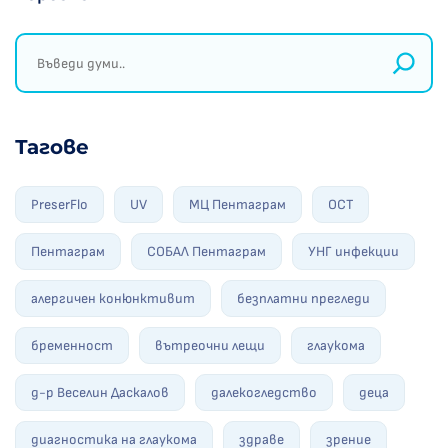
Тагове
PreserFlo
UV
МЦ Пентаграм
ОСТ
Пентаграм
СОБАЛ Пентаграм
УНГ инфекции
алергичен конюнктивит
безплатни прегледи
бременност
вътреочни лещи
глаукома
д-р Веселин Даскалов
далекогледство
деца
диагностика на глаукома
здраве
зрение