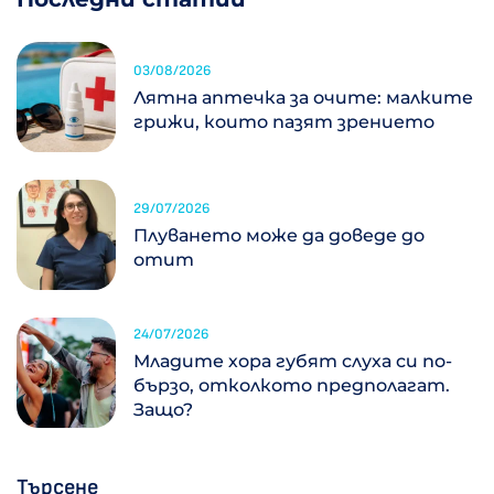
03/08/2026
Лятна аптечка за очите: малките
грижи, които пазят зрението
29/07/2026
Плуването може да доведе до
отит
24/07/2026
Младите хора губят слуха си по-
бързо, отколкото предполагат.
Защо?
Търсене