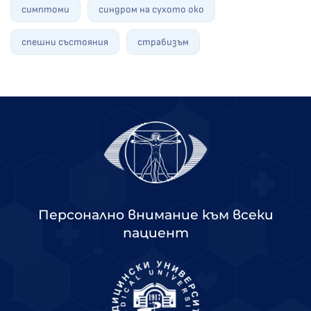
симптоми
синдром на сухото око
спешни състояния
страбизъм
Персонално внимание към всеки
пациент