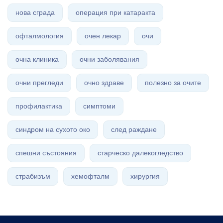
нова сграда
операция при катаракта
офталмология
очен лекар
очи
очна клиника
очни заболявания
очни прегледи
очно здраве
полезно за очите
профилактика
симптоми
синдром на сухото око
след раждане
спешни състояния
старческо далекогледство
страбизъм
хемофталм
хирургия