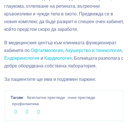
глаукома, отлепване на ретината, вътреочни
кръвоизливи и чужди тела в окото. Предвижда се в
новия комплекс да бъде разкрит и спешен очен кабинет,
който предстои скоро да заработи.
В медицинския център към клиниката функционират
кабинети по
Офталмология
,
Акушерство и гинекология
,
Ендокринология
и
Кардиология
. Болницата разполага с
добре оборудвана собствена лаборатория.
За пациентите ще има и подземен паркинг.
Тагове:
безплатни прегледи
очни прегледи
профилактика