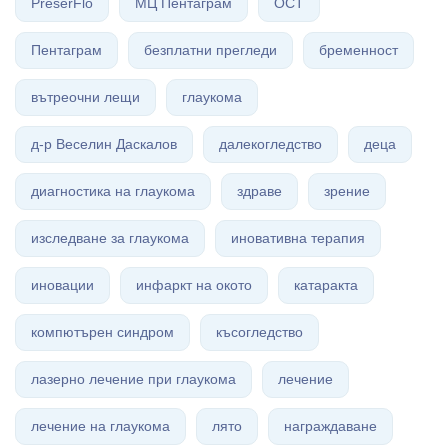
PreserFlo
МЦ Пентаграм
ОСТ
Пентаграм
безплатни прегледи
бременност
вътреочни лещи
глаукома
д-р Веселин Даскалов
далекогледство
деца
диагностика на глаукома
здраве
зрение
изследване за глаукома
иновативна терапия
иновации
инфаркт на окото
катаракта
компютърен синдром
късогледство
лазерно лечение при глаукома
лечение
лечение на глаукома
лято
награждаване