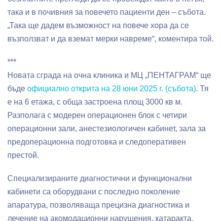
така и в почивния за повечето пациенти ден – събота.
„Така ще дадем възможност на повече хора да се
възползват и да вземат мерки навреме“, коментира той.
***
Новата сграда на очна клиника и МЦ „ПЕНТАГРАМ“ ще
бъде
официално открита на 28 юни 2025 г. (събота)
. Тя
е на 6 етажа, с обща застроена площ 3000 кв м.
Разполага с модерен операционен блок с четири
операционни зали, анестезиологичен кабинет, зала за
предоперационна подготовка и следоперативен
престой.
Специализираните диагностични и функционални
кабинети са оборудвани с последно поколение
апаратура, позволяваща прецизна диагностика и
лечение на акомодационни нарушения, катаракта,