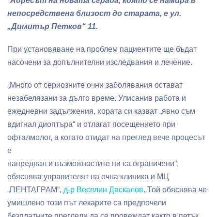
*Адресът на новата сграда, която се намира в
непосредствена близост до старата, е ул.
„Димитър Петков“ 11.
При установяване на проблем пациентите ще бъдат
насочени за допълнителни изследвания и лечение.
„Много от сериозните очни заболявания остават
незабелязани за дълго време. Улисанив работа и
ежедневни задължения, хората си казват „явно съм
вдигнал диоптъра“ и отлагат посещението при
офталмолог, а когато отидат на преглед вече процесът
е
напреднал и възможностите ни са ограничени“,
обяснява управителят на очна клиника и МЦ
„ПЕНТАГРАМ“,
д-р Веселин Даскалов
. Той обяснява че
умишлено този път лекарите са предпочели
безплатните прегледи да се провеждат както в петък,